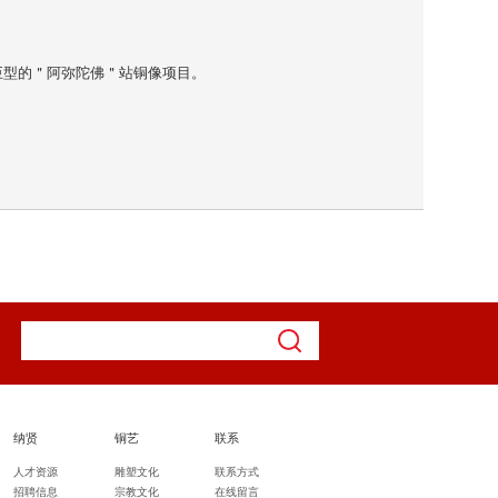
尊巨型的＂阿弥陀佛＂站铜像项目。
纳贤
铜艺
联系
人才资源
雕塑文化
联系方式
招聘信息
宗教文化
在线留言