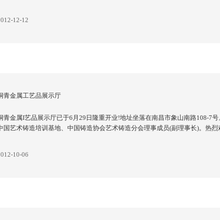
2012-12-12
桐青金属工艺品展示厅
桐青金属I艺品展示厅已于6月29日隆重开业!地址坐落在南昌市象山南路108
中国艺术铸造培训基地、中国铸造协会艺术铸造分会理事成员(副理事长)。热烈欢
2012-10-06