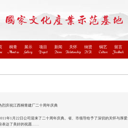
页
桐青
展示
项目
新闻
关怀
纳贤
铜艺
留言
me
About us
Gallery
Project
News
Relationship
H.R.
Culture
Feedback
热烈庆祝江西桐青建厂二十周年庆典
2011年1月22日公司迎来了二十周年庆典。省、市领导给予了深切的关怀与
纷表达了美好的祝愿……