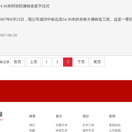
54.36米阿弥陀佛铸造签字仪式
2007年8月25日，我公司成功中标总高54.36米的东林大佛铸造工程。这是一
2007-08-26
首页
上页
1
2
3
下页
尾页
条记录
桐青
展示
项目
新闻
我们
宗教艺术
艺术工程
新闻综合
风貌
钟表艺术
城市艺术
公司新闻