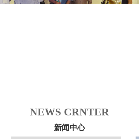
NEWS CRNTER
新闻中心