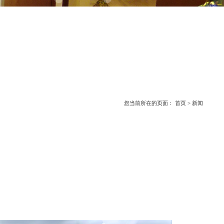
您当前所在的页面：
首页
>
新闻