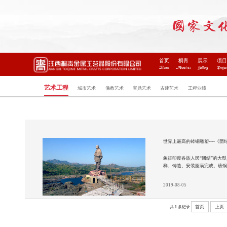
首页
桐青
展示
项
Home
About us
Gallery
Projec
艺术工程
城市艺术
佛教艺术
宝鼎艺术
古建艺术
工程业绩
世界上最高的铸铜雕塑----《团
象征印度各族人民“团结”的大型
样、铸造、安装圆满完成。该铜
2019-08-05
首页
上页
共
1
条记录