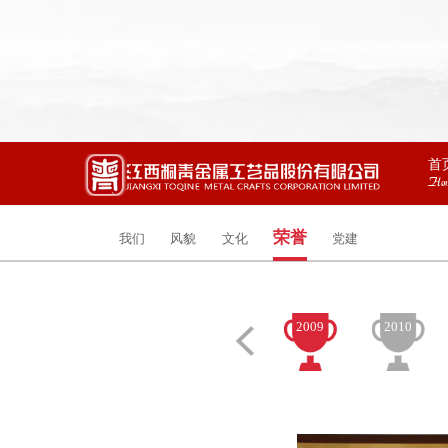
首
Ho
荣誉
我们
风貌
文化
党建
2009
2010