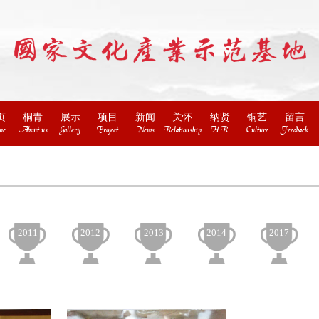
页
桐青
展示
项目
新闻
关怀
纳贤
铜艺
留言
me
About us
Gallery
Project
News
Relationship
H.R.
Culture
Feedback
2011
2012
2013
2014
2017