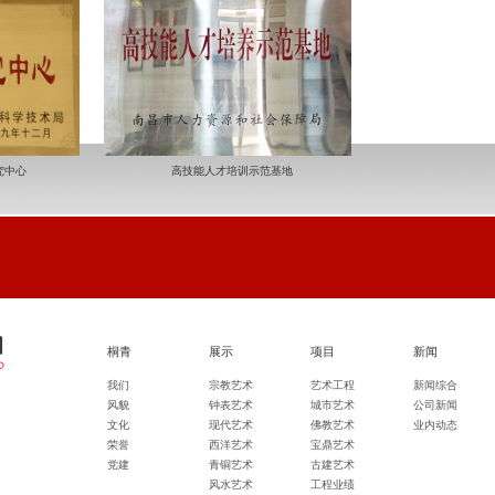
究中心
高技能人才培训示范基地
桐青
展示
项目
新闻
我们
宗教艺术
艺术工程
新闻综合
技术）
风貌
钟表艺术
城市艺术
公司新闻
文化
现代艺术
佛教艺术
业内动态
荣誉
西洋艺术
宝鼎艺术
党建
青铜艺术
古建艺术
风水艺术
工程业绩