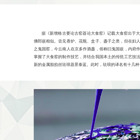
据《新增格古要论古窑器论大食窑》记载大食窑出于
佛郎嵌相似。尝见香炉、花瓶、盒子、盏子之类，但在妇
之鬼国窑，今云南人在京多作酒盏，俗称曰鬼国嵌，内府
掌握了大食窑的制作技艺，并结合我国本土的传统工艺技
新的金属胎掐丝珐琅器景泰蓝。此时，珐琅的译名有十几种