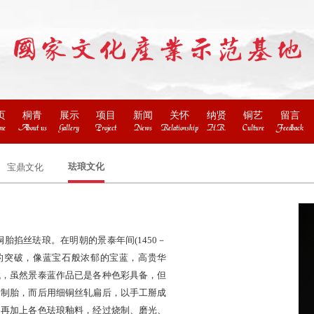
页
桐青
展示
项目
新闻
关怀
纳贤
铜艺
留言
me
About us
Gallery
Project
News
Relationship
H.R.
Culture
Feedback
珐琅文化
宝鼎文化
胎掐丝珐琅。在明朝的景泰年间(1450－
新的突破，像蓝宝石般浓郁的宝蓝，高贵华
代，虽然景泰蓝作品已是各种色彩具备，但
铜制胎，而后用细铜丝轧扁后，以手工掰成
，再加上各色珐琅釉料，经过烧制、磨光、