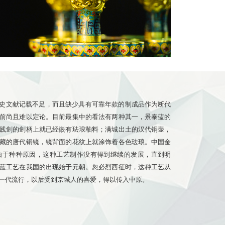
史文献记载不足，而且缺少具有可靠年款的制成品作为断代
前尚且难以定论。目前最集中的看法有两种其一，景泰蓝的
践剑的剑柄上就已经嵌有珐琅釉料；满城出土的汉代铜壶，
藏的唐代铜镜，镜背面的花纹上就涂饰着各色珐琅。中国金
由于种种原因，这种工艺制作没有得到继续的发展，直到明
蓝工艺在我国的出现始于元朝。忽必烈西征时，这种工艺从
一代流行，以后受到京城人的喜爱，得以传入中原。