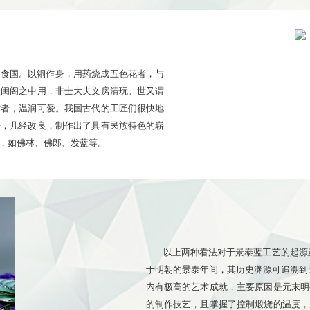
大食国。以铜作身，用药烧成五色花者，与
人闺阁之中用，非士大夫文房清玩。世又谓
作者，温润可爱。我国古代的工匠们很快地
法，几经改良，制作出了具有民族特色的崭
，如佛林、佛郎、发蓝等。
以上两种看法对于景泰蓝工艺的起源
于明朝的景泰年间，其历史渊源可追溯到
内有极高的艺术成就，主要原因是元末明
的制作技艺，且掌握了控制煅烧的温度，