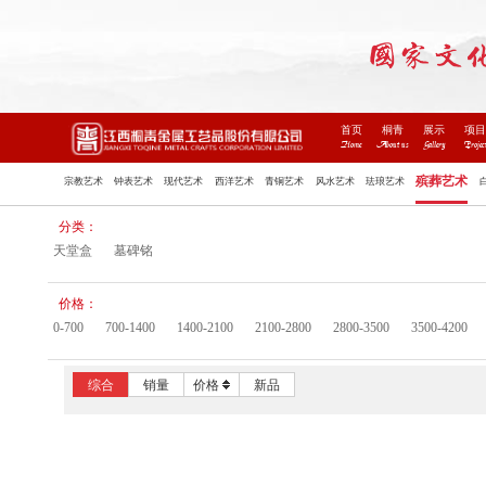
首页
桐青
展示
项
Home
About us
Gallery
Projec
殡葬艺术
宗教艺术
钟表艺术
现代艺术
西洋艺术
青铜艺术
风水艺术
珐琅艺术
分类：
天堂盒
墓碑铭
价格：
0-700
700-1400
1400-2100
2100-2800
2800-3500
3500-4200
综合
销量
价格
新品