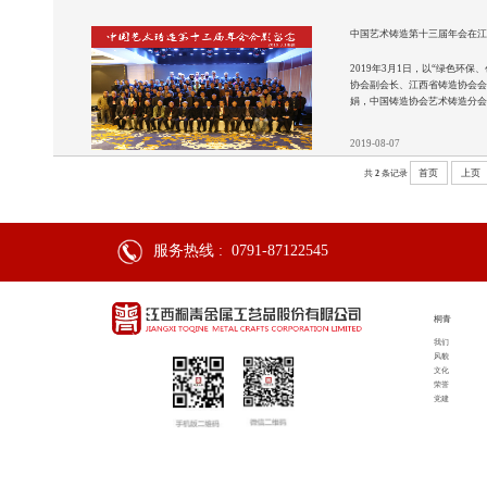
中国艺术铸造第十三届年会在
2019年3月1日，以“绿色
协会副会长、江西省铸造协会
娟，中国铸造协会艺术铸造分会
请了谭德睿、周泽衡等艺铸领
2019-08-07
首页
上页
共
2
条记录
服务热线 :
0791-87122545
桐青
我们
风貌
文化
荣誉
党建