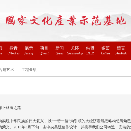
页
桐青
展示
项目
新闻
关怀
纳贤
铜艺
留言
me
About us
Gallery
Project
News
Relationship
H.R.
Culture
Feedback
古建艺术
工程业绩
海上丝绸之路
为实现中华民族的伟大复兴，以“一带一路”为引领的大经济发展战略构想号角已
的荣光。2016年3月下旬，由中央美院创作设计，并携手我们公司铸造，安装的