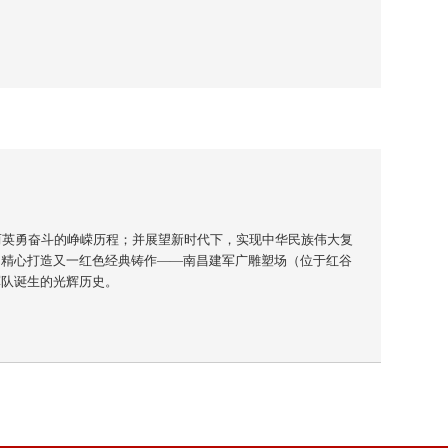
而英勇奋斗的峥嵘历程；并展望新时代下，实现中华民族伟大复
司精心打造又一红色经典铸作——南昌建军广雕塑场（位于红谷
军队诞生的光辉历史。