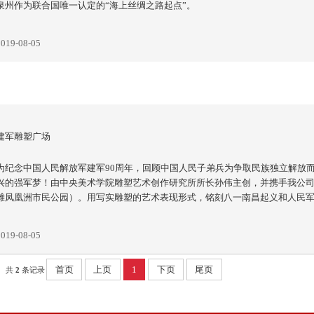
泉州作为联合国唯一认定的“海上丝绸之路起点”。
2019-08-05
建军雕塑广场
为纪念中国人民解放军建军90周年，回顾中国人民子弟兵为争取民族独立解放
兴的强军梦！由中央美术学院雕塑艺术创作研究所所长孙伟主创，并携手我公
滩凤凰洲市民公园）。用写实雕塑的艺术表现形式，铭刻八一南昌起义和人民
2019-08-05
首页
上页
1
下页
尾页
共
2
条记录