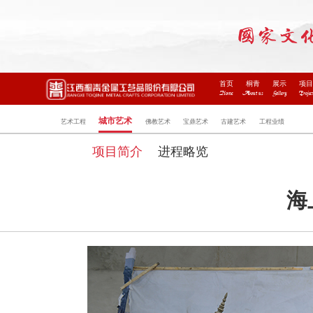
首页
桐青
展示
项
Home
About us
Gallery
Projec
城市艺术
艺术工程
佛教艺术
宝鼎艺术
古建艺术
工程业绩
项目简介
进程略览
海