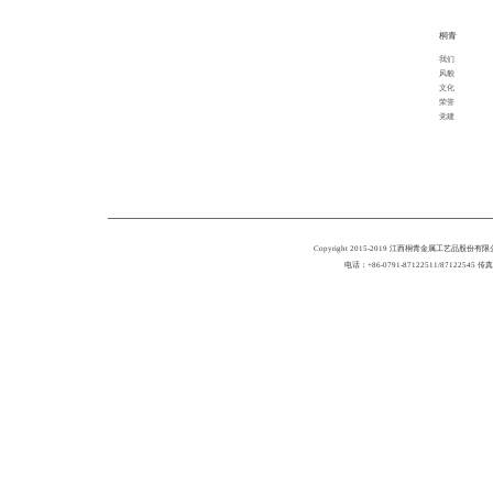
桐青
我们
风貌
文化
荣誉
党建
Copyright 2015-2019 江西桐青金属工艺品股份有限公司 A
电话：+86-0791-87122511/87122545 传真