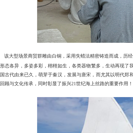
该大型场景商贸群雕由白铜，采用失蜡法精密铸造而成，历经
形态各异，多姿多彩，栩栩如生，各类器物繁多，生动再现了
国古代由来已久，萌芽于秦汉，发展与唐宋，而尤其以明代郑
回顾与文化传承，同时彰显了振兴21世纪海上丝路的重要作用