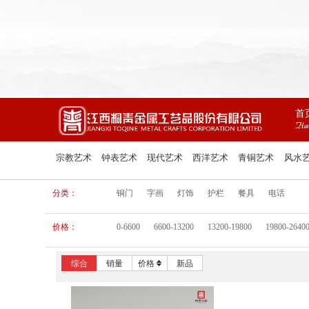
首
Ho
宗教艺术
钟表艺术
现代艺术
西洋艺术
青铜艺术
风水
分类：
铜门
字画
灯饰
护栏
餐具
电话
价格：
0-6600
6600-13200
13200-19800
19800-2640
综合
销量
价格
新品