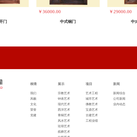
￥36000.00
￥29000.00
开门
中式铜门
中
桐青
展示
项目
新闻
我们
宗教艺术
艺术工程
新闻综合
风貌
钟表艺术
城市艺术
公司新闻
文化
现代艺术
佛教艺术
业内动态
荣誉
西洋艺术
宝鼎艺术
党建
青铜艺术
古建艺术
风水艺术
工程业绩
珐琅艺术
殡葬艺术