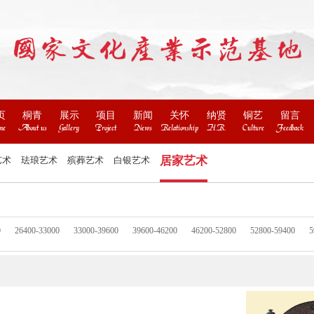
页
桐青
展示
项目
新闻
关怀
纳贤
铜艺
留言
me
About us
Gallery
Project
News
Relationship
H.R.
Culture
Feedback
居家艺术
艺术
珐琅艺术
殡葬艺术
白银艺术
0
26400-33000
33000-39600
39600-46200
46200-52800
52800-59400
5