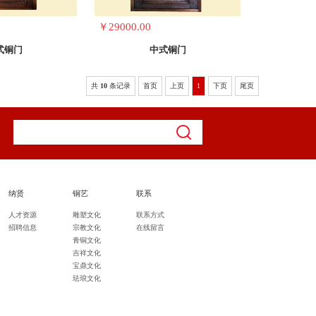
￥29000.00
式铜门
中式铜门
共
10
条记录
首页
上页
1
下页
尾页
纳贤
铜艺
联系
人才资源
雕塑文化
联系方式
招聘信息
宗教文化
在线留言
青铜文化
吉祥文化
宝鼎文化
珐琅文化