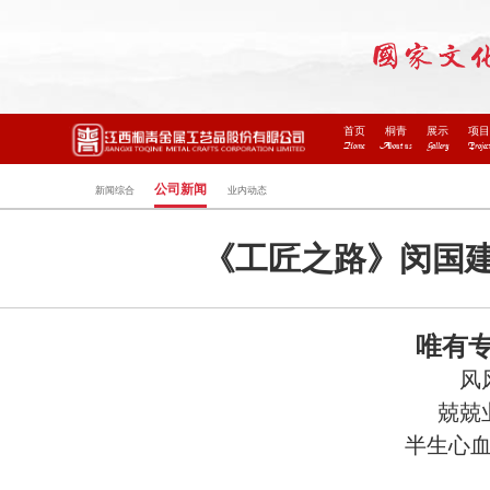
首页
桐青
展示
项
Home
About us
Gallery
Projec
公司新闻
新闻综合
业内动态
《工匠之路》闵国
唯有
风
兢兢
半生心