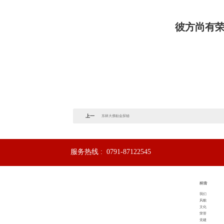
彼方尚有
上一
东林大佛贴金探秘
篇：
服务热线 :
0791-87122545
桐青
我们
风貌
文化
荣誉
党建