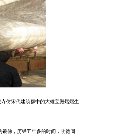
安寺仿宋
代
建筑群
中的大雄宝殿熠熠生
的银佛
，
历经五年多的时间，功德圆