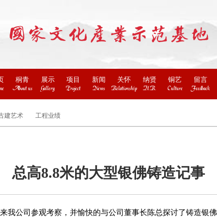
页
桐青
展示
项目
新闻
关怀
纳贤
铜艺
留言
me
About us
Gallery
Project
News
Relationship
H.R.
Culture
Feedback
古建艺术
工程业绩
总高8.8米的大型银佛铸造记事
，来我公司参观考察，并愉快的与公司董事长陈总探讨了铸造银