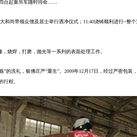
四台起重吊车随时待命……
慧明大和尚带领众僧及居士举行洒净仪式；11:40浇铸顺利进行~
，烧焊，打磨，抛光等一系列的表面处理工作。
炼
”
的洗礼，银佛庄严
“重生”。2009年12月17日，经过严密
的行程。