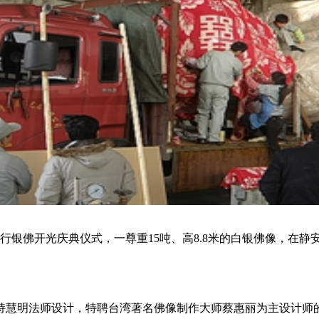
举行银佛开光庆典仪式，一
尊
重
15吨、高8.8米的白银佛像，
在
静
住持慧明法师设计，特聘台湾著名佛像制作大师蔡惠丽为主设计师