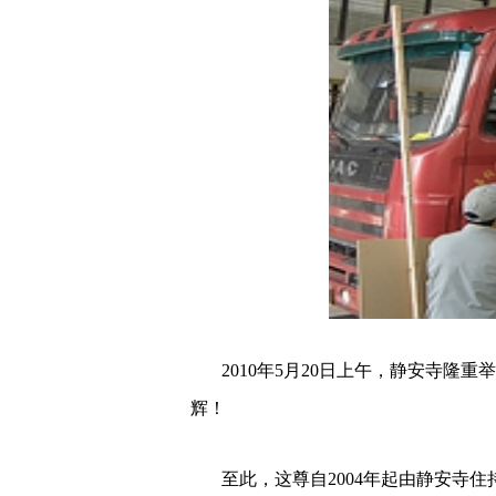
2010年5月
20日上午，静安寺隆重
辉！
至此，
这
尊
自
2004年起由静安寺