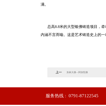
满。
总高
8.8米的大型银佛铸造项目
内涵不言而喻。这是艺术铸造史上的一
上一
东林大佛—阿弥陀佛
篇：
服务热线 :
0791-87122545