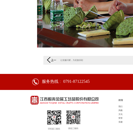
上一
让党徽闪耀，为党旗添彩
篇：
服务热线 :
0791-87122545
桐青
我们
风貌
文化
荣誉
党建