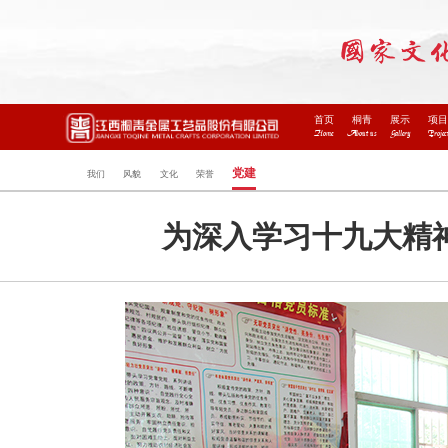
首页
桐青
展示
项
Home
About us
Gallery
Projec
党建
我们
风貌
文化
荣誉
为深入学习十九大精