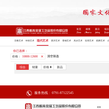
首页
桐青
展示
项
Home
About us
Gallery
Projec
现代艺术
宗教艺术
钟表艺术
西洋艺术
青铜艺术
风水艺术
珐琅艺术
殡葬艺术
你已选择：
清空筛选
价格：
10800-12600
综合
销量
价格
新品
服务热线 :
0791-87122545
桐青